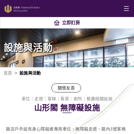
立即訂房
設施與活動
首頁
設施與活動
關懷友善
車位｜走道｜客梯｜客房｜廁所｜餐廳相關設施
山形閣 無障礙設施
飯店戶外設有身心障礙者專用車位、無障礙走道、館內3號客梯