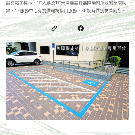
設有點字標示、1F大廳及TF米澤廳設有無障礙廁所及緊急求助
鈴、1F服務中心有提供輪椅借用服務、3F設有性別友善廁所。