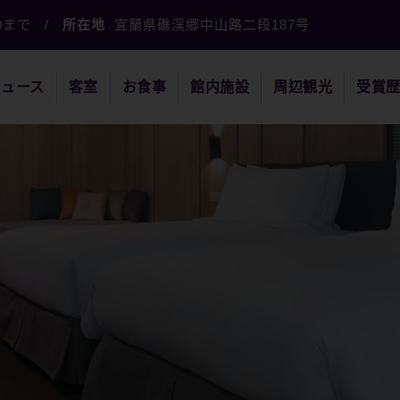
00まで
/
所在地
宜蘭県礁渓郷中山路二段187号
ニュース
客室
お食事
館内施設
周辺観光
受賞