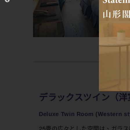
デラックスツイン（洋
Deluxe Twin Room (Western st
25畳の広々とした空間は、ガラ