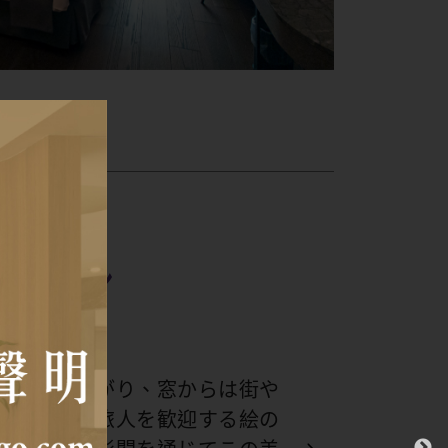
ーツイン
Room
い空間が広がり、窓からは街や
り、まるで旅人を歓迎する絵の