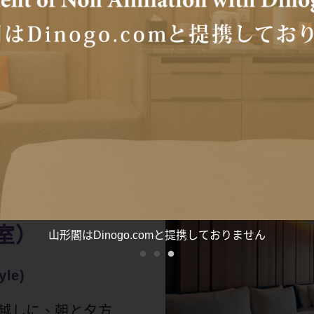
ように見えます。旅
しい土地に根を下ろ
探求心が刺激される
室）
「山形閣」外壁清掃作業のお知らせ
yle)
ス越しに、朝と夕方