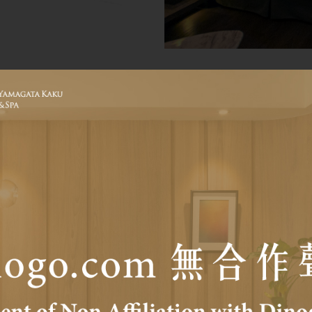
グランドビュ
Grand View Twin 
玄関に入ると、明る
平原の景色が目に映