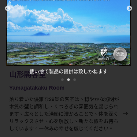
山形閣はDinogo.comと提携しておりません
山形閣客室
Yamagatakaku Room
落ち着いた優雅な29畳の客室は、穏やかな照明が
木質の壁と調和し、くつろぎの雰囲気を感じられ
ます。広々とした湯船に浸かることで、体を深く
リラックスさせ、心を解放し、新たな旅をお待ち
しています。一休みの幸せを感じてください。