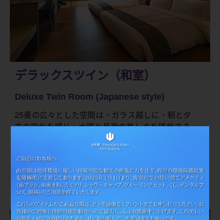
デラックスツイン（和室）
Deluxe Twin Room (Japanese style)
25畳の広々とした空間は、ガラス越しに、朝と夕
方の変化を感じ、太陽と月夜の美しさを堪能でき
るでしょう。また、部屋内には宜蘭県で三代にわ
たって手作りされた唯一の畳が配置されており、
その香りも部屋中に広がります。穏やかで香ばし
い自然を感じることができます。