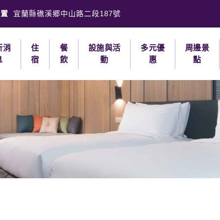
位置
宜蘭縣礁溪郷中山路二段187號
新消
住
餐
設施與活
多元優
周邊景
息
宿
飲
動
惠
點