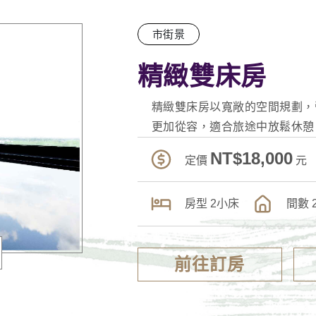
市街景
精緻雙床房
精緻雙床房以寬敞的空間規劃，
更加從容，適合旅途中放鬆休憩
NT$18,000
定價
元
房型
2小床
間數
前往訂房