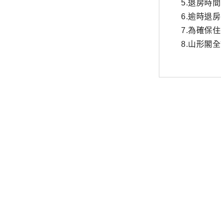
5.退房時間
6.逾時退
7.為確保
8.山形閣