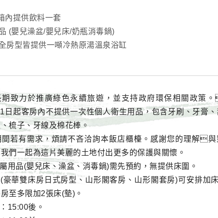
冰箱內提供飲料一套
 (嬰兒澡盆/嬰兒床/奶瓶消毒鍋)
全房型皆提供一噸冷熱原湯溫泉浴缸
閣長期致力於推廣綠色永續旅遊，並支持政府環保相關政策。
1月1日起客房內不提供一次性個人衛生用品，包含牙刷、牙膏
組、梳子、牙線及棉花棒。
期間若有需求，煩請不吝洽詢本飯店櫃檯。感謝您的理解與
與我們一起為這片美麗的土地付出更多的保護與關懷。
專屬用品(嬰兒床、澡盆、消毒鍋)需先預約，無提供床圍。
型(豪華雙床房日式房型、山形閣客房、山形閣套房)可安排加床
房至多限加2張床(墊)。
：15:00後。