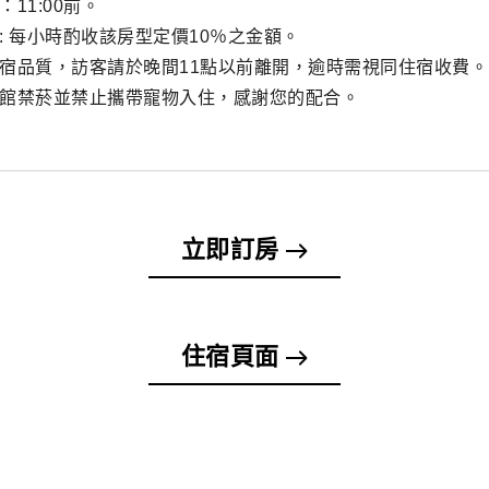
：11:00前。
房: 每小時酌收該房型定價10％之金額。
住宿品質，訪客請於晚間11點以前離開，逾時需視同住宿收費。
全館禁菸並禁止攜帶寵物入住，感謝您的配合。
立即訂房
住宿頁面