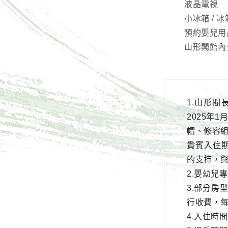
液晶電視
小冰箱 / 
預約嬰兒用品
山形閣館內
1.山形
2025年
帽、修容
貴賓入住
的支持，
2.嬰幼兒
3.部分房
行收費，每
4.入住時間