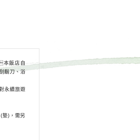
本飯店自
、刮鬍刀、浴
對永續旅遊
(墊)，需另