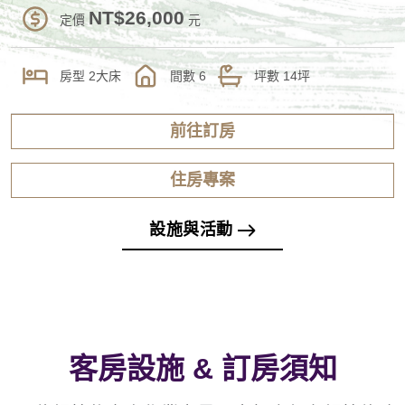
NT$26,000
定價
元
房型
2大床
間數
6
坪數
14坪
前往訂房
住房專案
設施與活動
客房設施 & 訂房須知