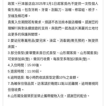
政策。本飯店自2025年1月1日起客房內不提供一次性個人
衛生用品，包含牙刷、牙膏、刮鬍刀、浴帽、修容組、梳子、
牙線及棉花棒。
貴賓入住期間若有需求，煩請不吝洽詢本飯店櫃檯。感謝您的
理解與對永續旅遊的支持，與我們一起為這片美麗的土地付
出更多的保護與關懷。
2.嬰幼兒專屬用品(嬰兒床、澡盆、消毒鍋)需先預約，無提供
床圍。
3.部分房型(豪華雙床房日式房型、山形閣客房、山形閣套房)
可安排加床(墊)，需另行收費，每房至多限加2張床(墊)。
4.入住時間：15:00後。
5.退房時間：11:00前。
6.逾時退房: 每小時酌收該房型定價10％之金額。
7.為確保住宿品質，訪客請於晚間11點以前離開，逾時需視同
住宿收費。
8.山形閣全館禁菸並禁止攜帶寵物入住，感謝您的配合。