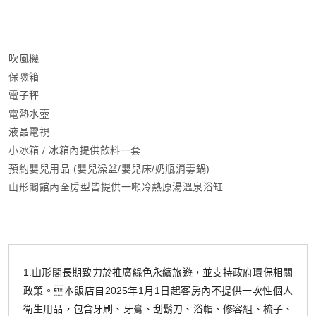
吹風機
保險箱
電子秤
電熱水壺
液晶電視
小冰箱 / 冰箱內提供飲料一套
預約嬰兒用品 (嬰兒澡盆/嬰兒床/奶瓶消毒鍋)
山形閣館內全房型皆提供一噸冷熱原湯溫泉浴缸
1.山形閣長期致力於推廣綠色永續旅遊，並支持政府環保相關
政策。本飯店自2025年1月1日起客房內不提供一次性個人
衛生用品，包含牙刷、牙膏、刮鬍刀、浴帽、修容組、梳子、