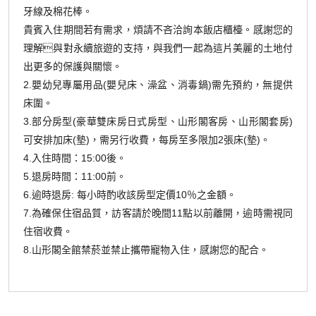
牙線及棉花棒。
貴賓入住期間若有需求，煩請不吝洽詢本飯店櫃檯。感謝您的
理解與對永續旅遊的支持，與我們一起為這片美麗的土地付
出更多的保護與關懷。
2.嬰幼兒專屬用品(嬰兒床、澡盆、消毒鍋)需先預約，無提供
床圍。
3.部分房型(豪華雙床房日式房型、山形閣客房、山形閣套房)
可安排加床(墊)，需另行收費，每房至多限加2張床(墊)。
4.入住時間：15:00後。
5.退房時間：11:00前。
6.逾時退房: 每小時酌收該房型定價10％之金額。
7.為確保住宿品質，訪客請於晚間11點以前離開，逾時需視同
住宿收費。
8.山形閣全館禁菸並禁止攜帶寵物入住，感謝您的配合。