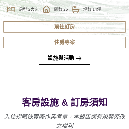
房型
2大床
間數
25
坪數
14坪
前往訂房
住房專案
設施與活動
客房設施 & 訂房須知
入住規範依實際作業考量，本飯店保有規範修改
之權利